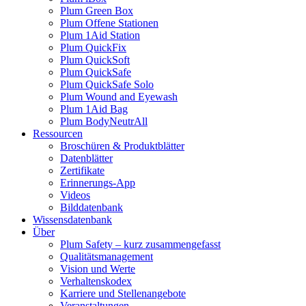
Plum Green Box
Plum Offene Stationen
Plum 1Aid Station
Plum QuickFix
Plum QuickSoft
Plum QuickSafe
Plum QuickSafe Solo
Plum Wound and Eyewash
Plum 1Aid Bag
Plum BodyNeutrAll
Ressourcen
Broschüren & Produktblätter
Datenblätter
Zertifikate
Erinnerungs-App
Videos
Bilddatenbank
Wissensdatenbank
Über
Plum Safety – kurz zusammengefasst
Qualitätsmanagement
Vision und Werte
Verhaltenskodex
Karriere und Stellenangebote
Veranstaltungen