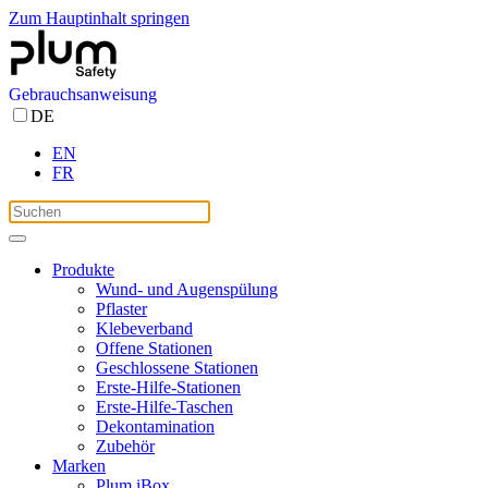
Zum Hauptinhalt springen
Gebrauchsanweisung
DE
EN
FR
Produkte
Wund- und Augenspülung
Pflaster
Klebeverband
Offene Stationen
Geschlossene Stationen
Erste-Hilfe-Stationen
Erste-Hilfe-Taschen
Dekontamination
Zubehör
Marken
Plum iBox