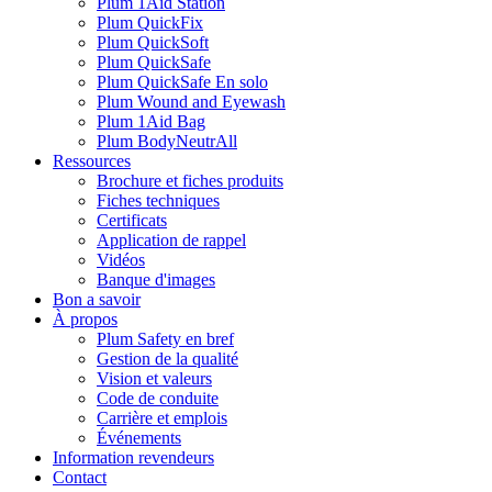
Plum 1Aid Station
Plum QuickFix
Plum QuickSoft
Plum QuickSafe
Plum QuickSafe En solo
Plum Wound and Eyewash
Plum 1Aid Bag
Plum BodyNeutrAll
Ressources
Brochure et fiches produits
Fiches techniques
Certificats
Application de rappel
Vidéos
Banque d'images
Bon a savoir
À propos
Plum Safety en bref
Gestion de la qualité
Vision et valeurs
Code de conduite
Carrière et emplois
Événements
Information revendeurs
Contact