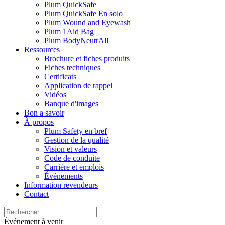
Plum QuickSafe
Plum QuickSafe En solo
Plum Wound and Eyewash
Plum 1Aid Bag
Plum BodyNeutrAll
Ressources
Brochure et fiches produits
Fiches techniques
Certificats
Application de rappel
Vidéos
Banque d'images
Bon a savoir
À propos
Plum Safety en bref
Gestion de la qualité
Vision et valeurs
Code de conduite
Carrière et emplois
Événements
Information revendeurs
Contact
Événement à venir