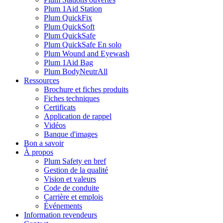
Plum 1Aid Station
Plum QuickFix
Plum QuickSoft
Plum QuickSafe
Plum QuickSafe En solo
Plum Wound and Eyewash
Plum 1Aid Bag
Plum BodyNeutrAll
Ressources
Brochure et fiches produits
Fiches techniques
Certificats
Application de rappel
Vidéos
Banque d'images
Bon a savoir
À propos
Plum Safety en bref
Gestion de la qualité
Vision et valeurs
Code de conduite
Carrière et emplois
Événements
Information revendeurs