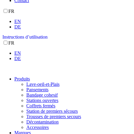
Contact
FR
EN
DE
Instructions d’utilisation
FR
EN
DE
Produits
Lave-oeil-et-Plais
Pansements
Bandage cohesif
Stations ouvertes
Coffrets fermés
Station de premiers sécours
Trousses de premiers secours
Décontamination
Accessoires
Marques