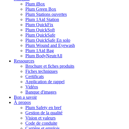
Plum iBox
Plum Green Box
Plum Stations ouvertes
Plum 1Aid Station
Plum QuickFix
Plum QuickSoft
Plum QuickSafe
Plum QuickSafe En solo
Plum Wound and Eyewash
Plum 1Aid Bag
Plum BodyNeutrAll
Ressources
Brochure et fiches produits
Fiches techniques
Certificats
Application de rappel
Vidéos
Banque d'images
Bon a savoir
À propos
Plum Safety en bref
Gestion de la qualité
Vision et valeurs
Code de conduite
Carrière et emplois