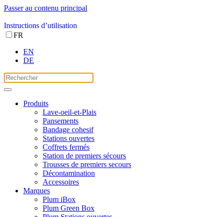
Passer au contenu principal
Instructions d’utilisation
FR
EN
DE
Produits
Lave-oeil-et-Plais
Pansements
Bandage cohesif
Stations ouvertes
Coffrets fermés
Station de premiers sécours
Trousses de premiers secours
Décontamination
Accessoires
Marques
Plum iBox
Plum Green Box
Plum Stations ouvertes