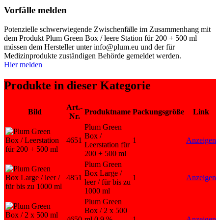
Vorfälle melden
Potenzielle schwerwiegende Zwischenfälle im Zusammenhang mit
dem Produkt Plum Green Box / leere Station für 200 + 500 ml
müssen dem Hersteller unter info@plum.eu und der für
Medizinprodukte zuständigen Behörde gemeldet werden.
Hier melden
Produkte in dieser Kategorie
Art.-
Bild
Produktname
Packungsgröße
Link
Nr.
Plum Green
Box /
4651
1
Anzeigen
Leerstation für
200 + 500 ml
Plum Green
Box Large /
4851
1
Anzeigen
leer / für bis zu
1000 ml
Plum Green
Box / 2 x 500
4650
ml 0,9 %
1
Anzeigen