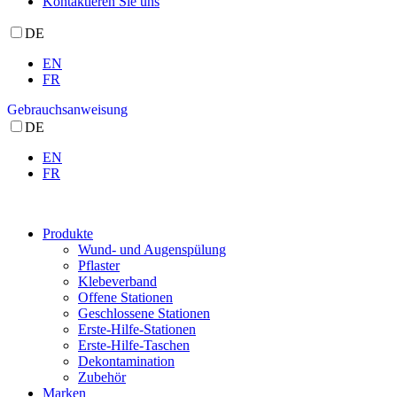
Kontaktieren Sie uns
DE
EN
FR
Gebrauchsanweisung
DE
EN
FR
Produkte
Wund- und Augenspülung
Pflaster
Klebeverband
Offene Stationen
Geschlossene Stationen
Erste-Hilfe-Stationen
Erste-Hilfe-Taschen
Dekontamination
Zubehör
Marken