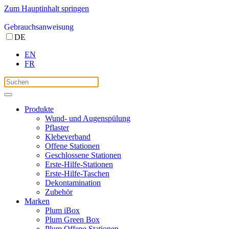
Zum Hauptinhalt springen
Gebrauchsanweisung
DE
EN
FR
Produkte
Wund- und Augenspülung
Pflaster
Klebeverband
Offene Stationen
Geschlossene Stationen
Erste-Hilfe-Stationen
Erste-Hilfe-Taschen
Dekontamination
Zubehör
Marken
Plum iBox
Plum Green Box
Plum Offene Stationen