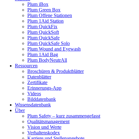
Plum iBox
Plum Green Box
Plum Offene Stationen
Plum 1Aid Station
Plum QuickFix
Plum QuickSoft
Plum QuickSafe
Plum QuickSafe Solo
Plum Wound and Eyewash
Plum 1Aid Bag
Plum BodyNeutrAll
Ressourcen
Broschüren & Produktblätter
Datenblätter
Zertifikate
Erinnerungs-App
Videos
Bilddatenbank
Wissensdatenbank
Über
Plum Safety – kurz zusammengefasst
Qualitätsmanagement
Vision und Werte
Verhaltenskodex
Karriere und Stellenangebote