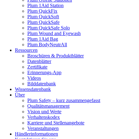
Plum 1Aid Station
Plum QuickFix
Plum QuickSoft
Plum QuickSafe
Plum QuickSafe Solo
Plum Wound and Eyewash
Plum 1Aid Bag
Plum BodyNeutrAll
Ressourcen
Broschüren & Produktblätter
Datenblätter
Zertifikate
Erinnerungs-App
Videos
Bilddatenbank
Wissensdatenbank
Über
Plum Safety – kurz zusammengefasst
Qualitätsmanagement
Vision und Werte
Verhaltenskodex
Karriere und Stellenangebote
Veranstaltungen
Händlerinformationen