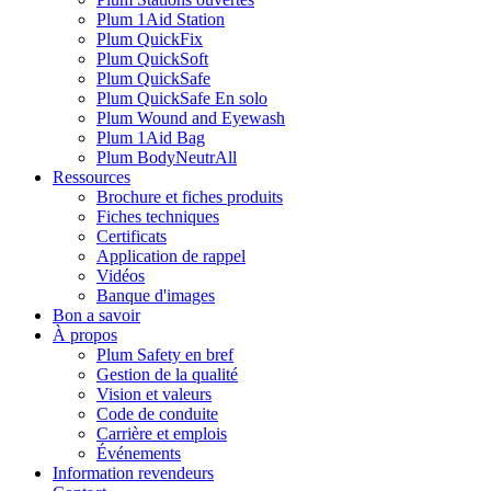
Plum 1Aid Station
Plum QuickFix
Plum QuickSoft
Plum QuickSafe
Plum QuickSafe En solo
Plum Wound and Eyewash
Plum 1Aid Bag
Plum BodyNeutrAll
Ressources
Brochure et fiches produits
Fiches techniques
Certificats
Application de rappel
Vidéos
Banque d'images
Bon a savoir
À propos
Plum Safety en bref
Gestion de la qualité
Vision et valeurs
Code de conduite
Carrière et emplois
Événements
Information revendeurs