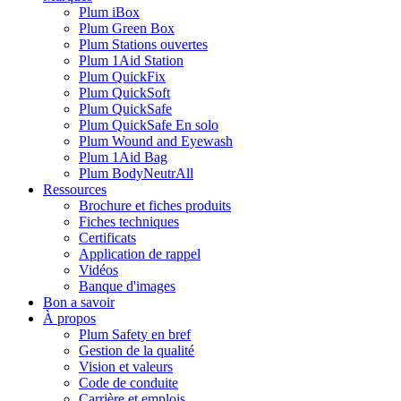
Plum iBox
Plum Green Box
Plum Stations ouvertes
Plum 1Aid Station
Plum QuickFix
Plum QuickSoft
Plum QuickSafe
Plum QuickSafe En solo
Plum Wound and Eyewash
Plum 1Aid Bag
Plum BodyNeutrAll
Ressources
Brochure et fiches produits
Fiches techniques
Certificats
Application de rappel
Vidéos
Banque d'images
Bon a savoir
À propos
Plum Safety en bref
Gestion de la qualité
Vision et valeurs
Code de conduite
Carrière et emplois