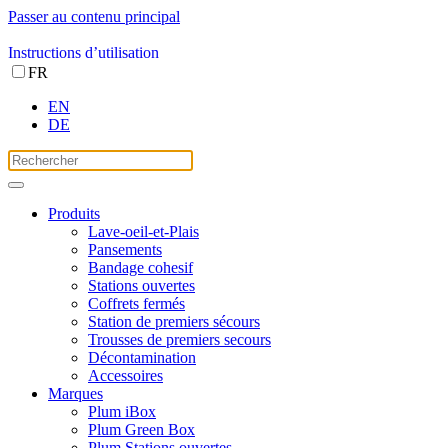
Passer au contenu principal
Instructions d’utilisation
FR
EN
DE
Produits
Lave-oeil-et-Plais
Pansements
Bandage cohesif
Stations ouvertes
Coffrets fermés
Station de premiers sécours
Trousses de premiers secours
Décontamination
Accessoires
Marques
Plum iBox
Plum Green Box
Plum Stations ouvertes