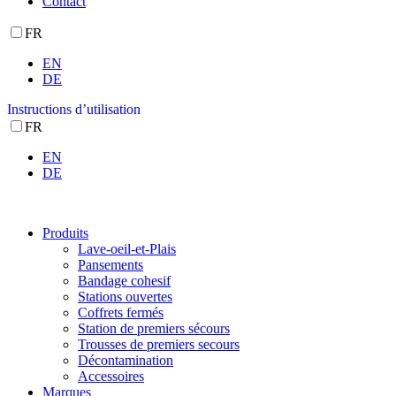
Contact
FR
EN
DE
Instructions d’utilisation
FR
EN
DE
Produits
Lave-oeil-et-Plais
Pansements
Bandage cohesif
Stations ouvertes
Coffrets fermés
Station de premiers sécours
Trousses de premiers secours
Décontamination
Accessoires
Marques