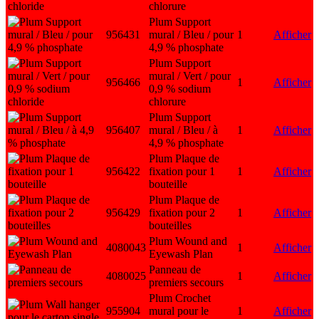
chlorure
Plum Support
956431
mural / Bleu / pour
1
Afficher
4,9 % phosphate
Plum Support
mural / Vert / pour
956466
1
Afficher
0,9 % sodium
chlorure
Plum Support
956407
mural / Bleu / à
1
Afficher
4,9 % phosphate
Plum Plaque de
956422
fixation pour 1
1
Afficher
bouteille
Plum Plaque de
956429
fixation pour 2
1
Afficher
bouteilles
Plum Wound and
4080043
1
Afficher
Eyewash Plan
Panneau de
4080025
1
Afficher
premiers secours
Plum Crochet
955904
mural pour le
1
Afficher